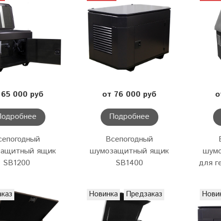
 65 000 руб
от 76 000 руб
о
Подробнее
Подробнее
сепогодный
Всепогодный
защитный ящик
шумозащитный ящик
шум
SB1200
SB1400
для г
аказ
Новинка
Предзаказ
Нови