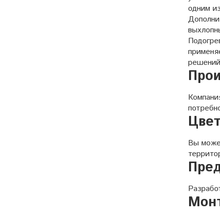
одним из
Дополни
выхлопны
Подогрев
применяе
решений
Прои
Компани
потребн
Цвет
Вы може
террито
Пред
Разрабо
Мон