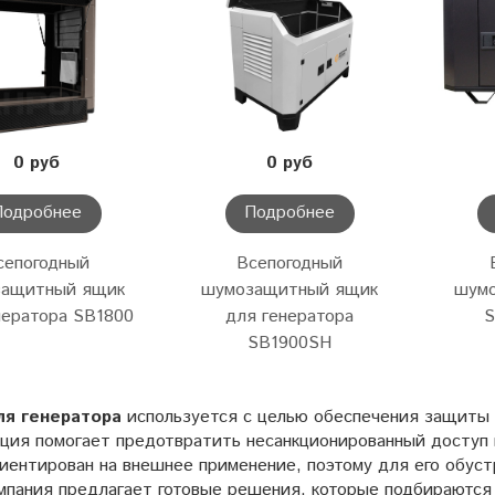
0 руб
0 руб
Подробнее
Подробнее
сепогодный
Всепогодный
защитный ящик
шумозащитный ящик
шум
нератора SB1800
для генератора
S
SB1900SH
я генератора
используется с целью обеспечения защиты 
кция помогает предотвратить несанкционированный доступ 
иентирован на внешнее применение, поэтому для его обуст
мпания предлагает готовые решения, которые подбираются 