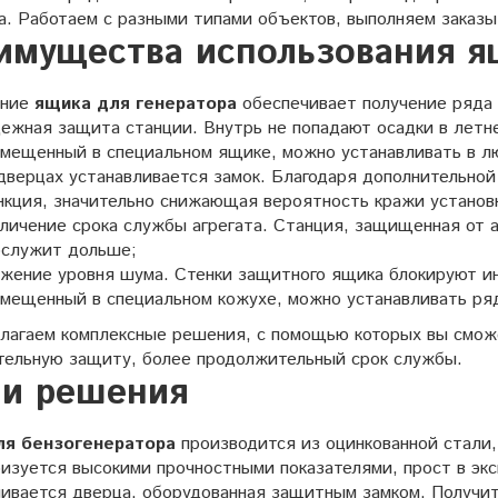
а. Работаем с разными типами объектов, выполняем заказы
имущества использования я
ение
ящика для генератора
обеспечивает получение ряда
ежная защита станции. Внутрь не попадают осадки в летне
змещенный в специальном ящике, можно устанавливать в л
дверцах устанавливается замок. Благодаря дополнительно
кция, значительно снижающая вероятность кражи установ
личение срока службы агрегата. Станция, защищенная от а
ослужит дольше;
жение уровня шума. Стенки защитного ящика блокируют инт
змещенный в специальном кожухе, можно устанавливать ря
лагаем комплексные решения, с помощью которых вы сможе
тельную защиту, более продолжительный срок службы.
и решения
ля бензогенератора
производится из оцинкованной стали, 
изуется высокими прочностными показателями, прост в экс
ливается дверца, оборудованная защитным замком. Получит