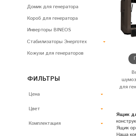
Домик для генератора
Короб для генератора
Инверторы BINEOS
Стабилизаторы Энерготех
Кожухи для генераторов
В
ФИЛЬТРЫ
шумо
для ге
Цена
Цвет
Ящик дл
констру
Комплектация
Ящик ор
Наша ко