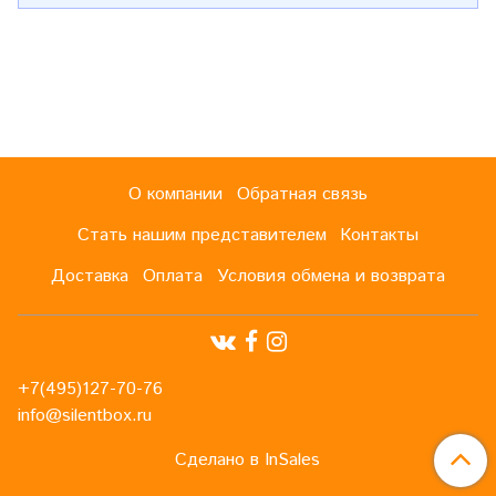
О компании
Обратная связь
Стать нашим представителем
Контакты
Доставка
Оплата
Условия обмена и возврата
+7(495)127-70-76
info@silentbox.ru
Сделано в InSales