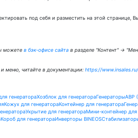
тировать под себя и разместить на этой странице, В
Вы можете
в бэк-офисе сайта
в разделе "Контент" -> "Ме
 и меню, читайте в документации:
https://www.insales.ru
для генератора
Хозблок для генератора
Генераторы
АВР 
ия
Кожух для генератора
Контейнер для генератора
Генер
генератора
Укрытие для генератора
Мини-контейнер для
а
Короб для генератора
Инверторы BINEOS
Стабилизатор