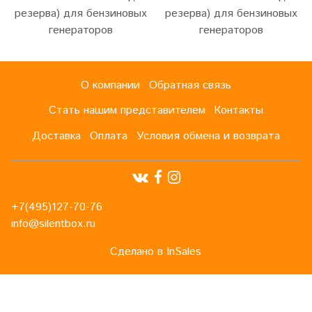
резерва) для бензиновых
резерва) для бензиновых
генераторов
генераторов
О компании
Обратная связь
Стать нашим представителем
Контакты
Доставка
Оплата
Условия обмена и возврата
+7(495)127-70-76
info@silentbox.ru
Сделано в InSales