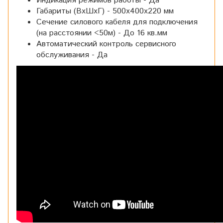
Индикация режимов работы - Да
Габариты (ВхШхГ) - 500х400х220 мм
Сечение силового кабеля для подключения
(на расстоянии <50м) - До 16 кв.мм
Автоматический контроль сервисного
обслуживания - Да