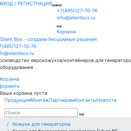
ВХОД / РЕГИСТРАЦИЯ
+7(495)127-70-76
info@silentbox.ru
Корзина
7(495)127-70-76
nfo@silentbox.ru
роизводство еврокожухов/контейнеров для генератор
 оборудования
Корзина:
формить
Ваша корзина пуста
Продукция
Монтаж
Партнерам
Контакты
Новости
Кожухи для генераторов
Кожух для бензинового генератора Fubag BS