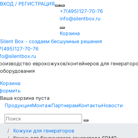
ВХОД / РЕГИСТРАЦИЯ
+7(495)127-70-76
info@silentbox.ru
Корзина
7(495)127-70-76
nfo@silentbox.ru
роизводство еврокожухов/контейнеров для генератор
 оборудования
Корзина:
формить
Ваша корзина пуста
Продукция
Монтаж
Партнерам
Контакты
Новости
Кожухи для генераторов
Кожух для бензинового генератора SDMO