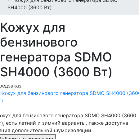
SH4000 (3600 Вт)
Кожух для
бензинового
генератора SDMO
SH4000 (3600 Вт)
редзаказ
ожух для бензинового генератора SDMO SH4000 (3600
т), есть летний и зимний варианты, также доступна
пция дополнительной шумоизоляции
Добавить в сравнение