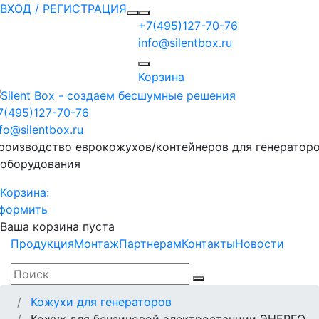
ВХОД / РЕГИСТРАЦИЯ
+7(495)127-70-76
info@silentbox.ru
Корзина
7(495)127-70-76
nfo@silentbox.ru
роизводство еврокожухов/контейнеров для генератор
 оборудования
Корзина:
формить
Ваша корзина пуста
Продукция
Монтаж
Партнерам
Контакты
Новости
Кожухи для генераторов
Кожух для бензиновой электростанции ЭНЕРГО