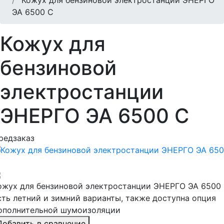
ЭА 6500 C
Кожух для
бензиновой
электростанции
ЭНЕРГО ЭА 6500 C
редзаказ
ожух для бензиновой электростанции ЭНЕРГО ЭА 6500 
сть летний и зимний варианты, также доступна опция
ополнительной шумоизоляции
Добавить в сравнение