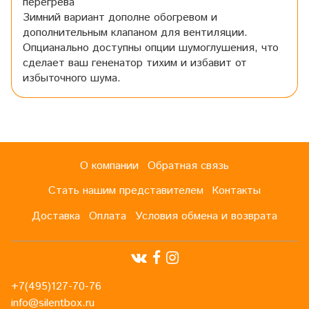
перегрева
Зимний вариант дополне обогревом и
дополнительным клапаном для вентиляции.
Опцианально доступны опции шумоглушения, что
сделает ваш гененатор тихим и избавит от
избыточного шума.
О компании
Обратная связь
Стать нашим представителем
Контакты
Доставка
Оплата
Условия обмена и возврата
+7(495)127-70-76
info@silentbox.ru