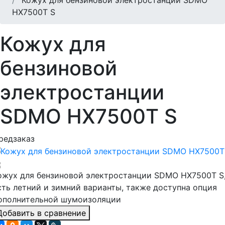
HX7500T S
Кожух для
бензиновой
электростанции
SDMO HX7500T S
редзаказ
ожух для бензиновой электростанции SDMO HX7500T S
сть летний и зимний варианты, также доступна опция
ополнительной шумоизоляции
Добавить в сравнение