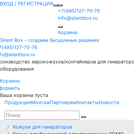
ВХОД / РЕГИСТРАЦИЯ
+7(495)127-70-76
info@silentbox.ru
Корзина
7(495)127-70-76
nfo@silentbox.ru
роизводство еврокожухов/контейнеров для генератор
 оборудования
Корзина:
формить
Ваша корзина пуста
Продукция
Монтаж
Партнерам
Контакты
Новости
Кожухи для генераторов
Кожух для бензиновой электростанции SDMO