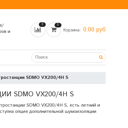
в/
0
0
0.00 руб
Корзина:
ров и
тростанции SDMO VX200/4H S
ИИ SDMO VX200/4H S
ктростанции SDMO VX200/4H S, есть летний и
оступна опция дополнительной шумоизоляции