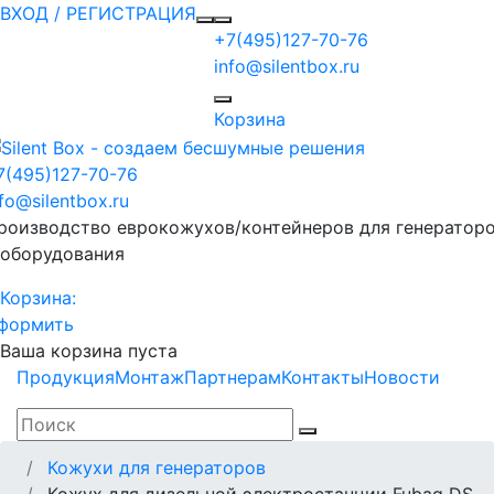
ВХОД / РЕГИСТРАЦИЯ
+7(495)127-70-76
info@silentbox.ru
Корзина
7(495)127-70-76
nfo@silentbox.ru
роизводство еврокожухов/контейнеров для генератор
 оборудования
Корзина:
формить
Ваша корзина пуста
Продукция
Монтаж
Партнерам
Контакты
Новости
Кожухи для генераторов
Кожух для дизельной электростанции Fubag DS