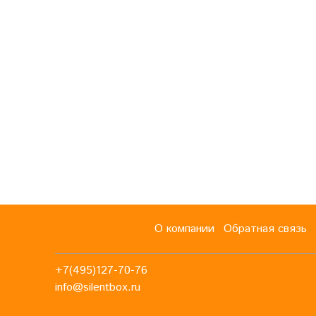
О компании
Обратная связь
+7(495)127-70-76
info@silentbox.ru