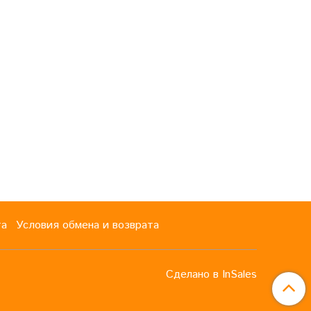
та
Условия обмена и возврата
Сделано в InSales