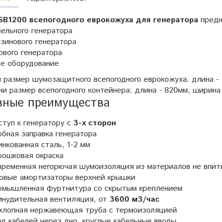
SB1200 всепогодного еврокожуха для генератора
предн
зельного генератора
зинового генератора
ового генератора
ое оборудование
 размер шумозащитного всепогодного еврокожуха: длина - 
и размер всепогодного контейнера: длина -
820мм, ширина 
вные преимущества
туп к генератору с
3-х сторон
бная заправка генератора
нкованная сталь, 1-2 мм
рошковая окраска
временная негорючая шумоизоляция из материалов не впи
зовые амортизаторы верхней крышки
омышленная фуртнитура со скрытым креплением
инудительная вентиляция, от
3600 м3/час
хлопная нержавеющая труба с термоизоляцией
д кабелей через дно, круглые кабельные вводы