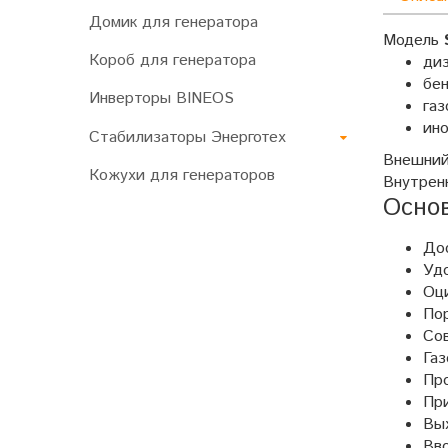
Домик для генератора
Модель
Короб для генератора
ди
бен
Инверторы BINEOS
газ
ин
Стабилизаторы Энерготех
Внешний
Кожухи для генераторов
Внутренн
Осно
Дос
Удо
Оци
По
Со
Га
Пр
Пр
Вы
Вво