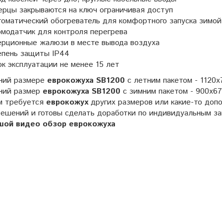
рцы закрываются на ключ ограничивая доступ
оматический обогреватель для комфортного запуска зимой
модатчик для контроля перегрева
ерционные жалюзи в месте вывода воздуха
епень защиты IP44
к эксплуатации не менее 15 лет
ний размере
еврокожуха SB1200
с летним пакетом - 1120
ний размер
еврокожуха SB1200
с зимним пакетом - 900x6
м требуется
еврокожух
других размеров или какие-то доп
решений и готовы сделать доработки по индивидуальным за
шой видео обзор еврокожуха