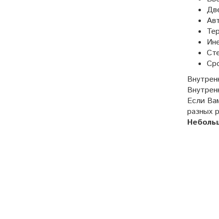
Две
Авт
Тер
Ин
Ст
Сро
Внутрен
Внутрен
Если Ва
разных 
Неболь