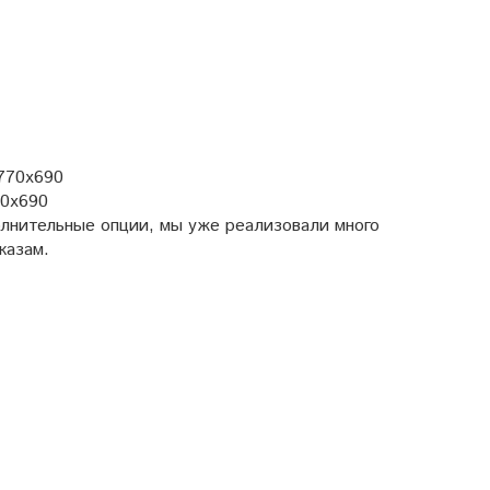
x770x690
70x690
олнительные опции, мы уже реализовали много
казам.