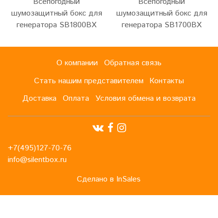
Всепогодный
Всепогодный
шумозащитный бокс для
шумозащитный бокс для
генератора SB1800BX
генератора SB1700BX
О компании
Обратная связь
Стать нашим представителем
Контакты
Доставка
Оплата
Условия обмена и возврата
+7(495)127-70-76
info@silentbox.ru
Сделано в InSales