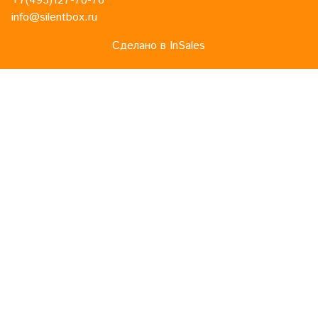
+7(495)127-70-76
info@silentbox.ru
Сделано в InSales