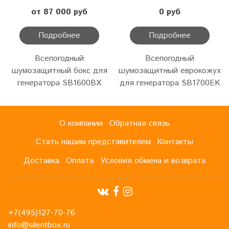
от 87 000 руб
0 руб
Подробнее
Подробнее
Всепогодный
Всепогодный
шумозащитный бокс для
шумозащитный еврокожух
генератора SB1600BX
для генератора SB1700EK
О компании
Обратная связь
Стать нашим представителем
Контакты
Доставка
Оплата
Условия обмена и возврата
+7(495)127-70-76
info@silentbox.ru