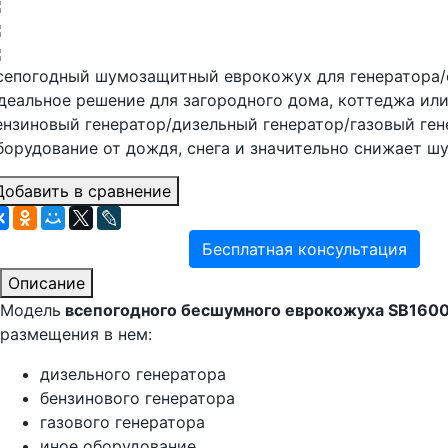
сепогодный шумозащитный еврокожух для генератора/
деальное решение для загородного дома, коттеджа ил
ензиновый генератор/дизельный генератор/газовый ген
борудование от дождя, снега и значительно снижает ш
Добавить в сравнение
Бесплатная консультация
Описание
Модель
всепогодного бесшумного еврокожуха SB160
размещения в нем:
дизельного генератора
бензинового генератора
газового генератора
иное оборудование