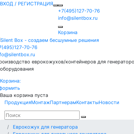
ВХОД / РЕГИСТРАЦИЯ
+7(495)127-70-76
info@silentbox.ru
Корзина
7(495)127-70-76
nfo@silentbox.ru
роизводство еврокожухов/контейнеров для генератор
 оборудования
Корзина:
формить
Ваша корзина пуста
Продукция
Монтаж
Партнерам
Контакты
Новости
Еврокожух для генератора
Еврокожух для дизельного генератора