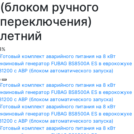
(блоком ручного
переключения)
летний
4%