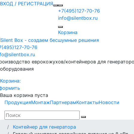
ВХОД / РЕГИСТРАЦИЯ
+7(495)127-70-76
info@silentbox.ru
Корзина
7(495)127-70-76
nfo@silentbox.ru
роизводство еврокожухов/контейнеров для генератор
 оборудования
Корзина:
формить
Ваша корзина пуста
Продукция
Монтаж
Партнерам
Контакты
Новости
Контейнер для генератора
Готовый комплект аварийного питания на 8 кВт