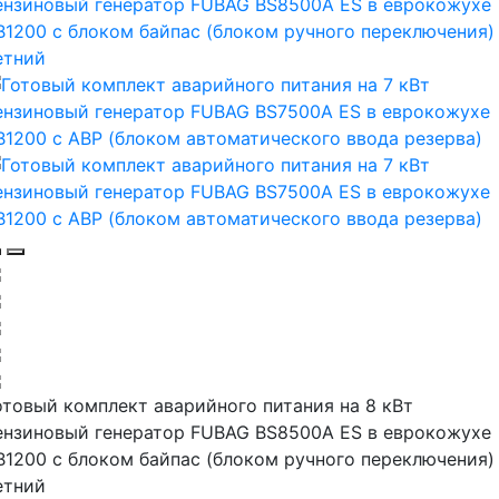
отовый комплект аварийного питания на 8 кВт
ензиновый генератор FUBAG BS8500A ES в еврокожухе
B1200 с блоком байпас (блоком ручного переключения)
етний